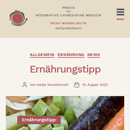
Menü
Heilpraktikerin
Heike
Wendelmuth
Kategorien
ALLGEMEIN
ERNÄHRUNG
NEWS
|
Ernährungstipp
Praxis
in
Wiesbaden
und
Beitragsautor
Veröffentlichungsdatum
Von
Heike Wendelmuth
16. August 2023
Klingelbach