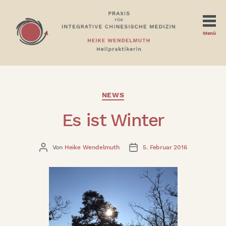
Menü
Heilpraktikerin
Heike
Wendelmuth
Kategorien
NEWS
|
Es ist Winter
Praxis
in
Wiesbaden
und
Beitragsautor
Veröffentlichungsdatum
Von
Heike Wendelmuth
5. Februar 2016
Klingelbach